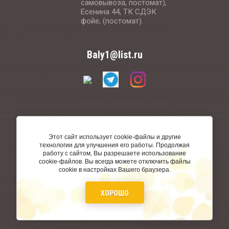
самовывоза, постомат),
Есенина 44, ТК СДЭК
фойе, (постомат).
Baly1@list.ru
© 2020 - 2026
Этот сайт использует cookie-файлы и другие
технологии для улучшения его работы. Продолжая
работу с сайтом, Вы разрешаете использование
cookie-файлов. Вы всегда можете отключить файлы
cookie в настройках Вашего браузера.
ХОРОШО
создать интернет магазин
в megagroup.ru