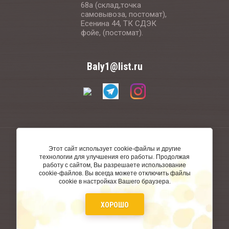
68а (склад,точка
самовывоза, постомат),
Есенина 44, ТК СДЭК
фойе, (постомат).
Baly1@list.ru
© 2020 - 2026
Этот сайт использует cookie-файлы и другие
технологии для улучшения его работы. Продолжая
работу с сайтом, Вы разрешаете использование
cookie-файлов. Вы всегда можете отключить файлы
cookie в настройках Вашего браузера.
ХОРОШО
создать интернет магазин
в megagroup.ru